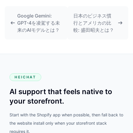
Google Gemini:
日本のビジネス慣
GPT-4を凌駕する未
行とアメリカの比
来のAIモデルとは？
較: 盛田昭夫とは？
HEICHAT
AI support that feels native to
your storefront.
Start with the Shopify app when possible, then fall back to
the website install only when your storefront stack
requires it.