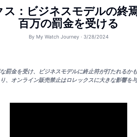
クス：ビジネスモデルの終焉？
百万の罰金を受ける
By
My Watch Journey
·
3/28/2024
な罰金を受け、ビジネスモデルに終止符が打たれるか
り、オンライン販売禁止はロレックスに大きな影響を