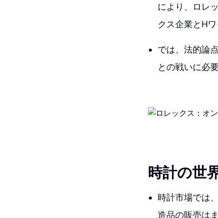
により、ロレ
クス企業とHワ
では、法的論
との戦いに必
時計の世
時計市場では
造品の販売は