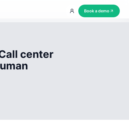
Book a demo
Call center
 human