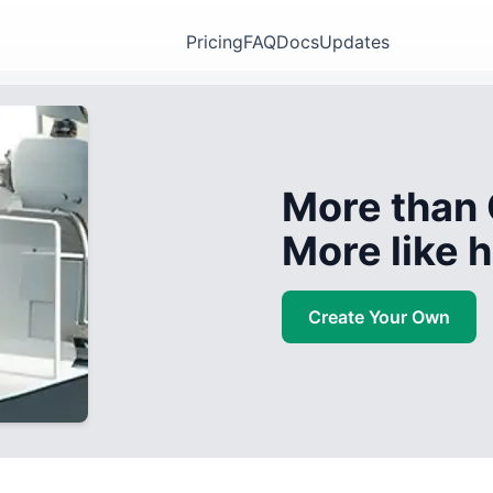
Pricing
FAQ
Docs
Updates
More than 
More like
Create Your Own