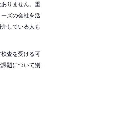
はありません。重
リーズの会社を活
紹介している人も
す検査を受ける可
な課題について別