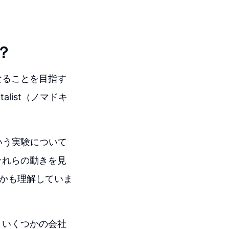
？
なることを目指す
list（ノマドキ
いう実験について
それらの動きを見
のかも理解していま
、いくつかの会社