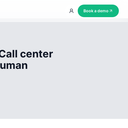
Book a demo
Call center
 human