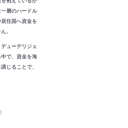
題を抱えているか
は一層のハードル
や居住国へ資金を
せん。
、デューデリジェ
る中で、資金を海
を講じることで、
性