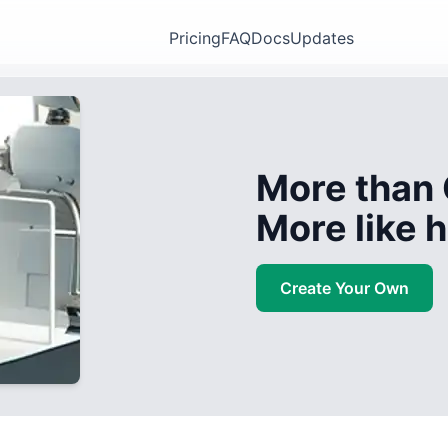
Pricing
FAQ
Docs
Updates
More than 
More like
Create Your Own