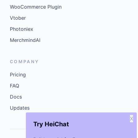
WooCommerce Plugin
Vtober
Photoniex
MerchmindAI
COMPANY
Pricing
FAQ
Docs
Updates
X
Try HeiChat