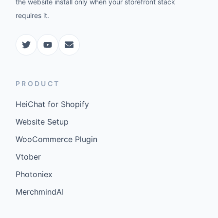
the website install only when your storefront stack
requires it.
PRODUCT
HeiChat for Shopify
Website Setup
WooCommerce Plugin
Vtober
Photoniex
MerchmindAI