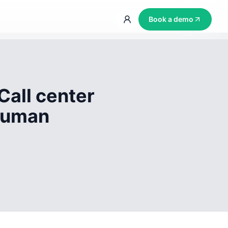
Book a demo
Call center
 human