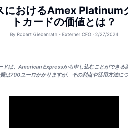
におけるAmex Platinu
トカードの価値とは？
By
Robert Giebenrath - Externer CFO
·
2/27/2024
ドは、American Expressから申し込むことができ
費は700ユーロかかりますが、その利点や活用方法に