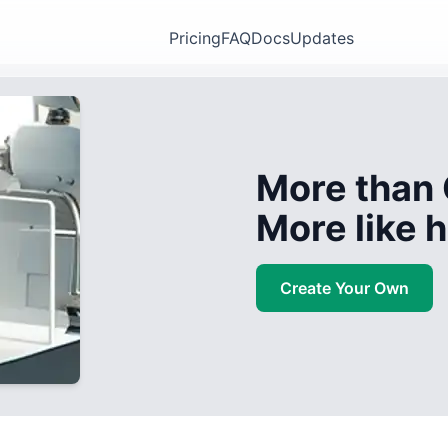
Pricing
FAQ
Docs
Updates
More than 
More like
Create Your Own