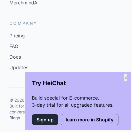
MerchmindAI
COMPANY
Pricing
FAQ
Docs
Updates
X
Try HeiChat
Build special for E-commerce.
©
2026
GenCybers Inc. All rights reserved.
3-day trial for all upgraded features.
Built for storefronts that want faster answers and cleaner
conversions.
Blogs
Sign up
learn more in Shopify