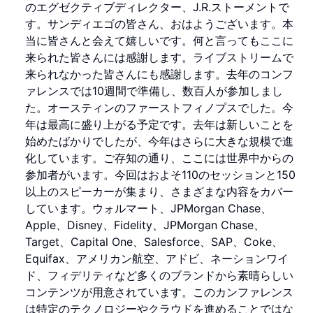
のエグゼクティブディレクター、J.R.ストーメントで
す。サンディエゴの皆さん、おはようございます。本
当に皆さんと会えて嬉しいです。何と言ってもここに
来られた皆さんには感謝します。ライブストリームで
来られなかった皆さんにも感謝します。去年のコンフ
ァレンスでは10週間で準備し、数百人が参加しまし
た。オースティンのファーストフィノプスでした。今
年は最高に盛り上がる予定です。去年は新しいことを
始めたばかりでしたが、今年はさらに大きな規模で進
化しています。ご存知の通り、ここには世界中からの
参加者がいます。今回はおよそ110のセッションと150
以上のスピーカーが集まり、さまざまな内容をカバー
しています。ウォルマート、JPMorgan Chase、
Apple、Disney、Fidelity、JPMorgan Chase、
Target、Capital One、Salesforce、SAP、Coke、
Equifax、アメリカン航空、アドビ、ネーションワイ
ド、フィデリティなど多くのブランドから素晴らしい
コンテンツが用意されています。このカンファレンス
は特定のテクノロジーやクラウドを進めることではな