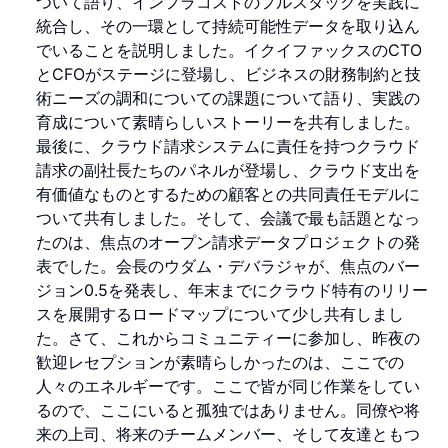
ついて語り、インフラコストのフルスタックを実践に
統合し、その一環として持続可能性データを取り込ん
でいることを説明しました。イクイファックスのCTO
とCFOがステージに登場し、ビジネスの財務制約と技
術ニーズの調和についての課題について語り、実践の
育成について素晴らしいストーリーを共有しました。
最後に、クラウド請求システムに責任を持つクラウド
請求の副社長たちのパネルが登場し、クラウド支出を
有価値なものとするための顧客との共同責任モデルに
ついて共有しました。そして、会議で最も話題となっ
たのは、焦点のオープン請求データプロジェクトの発
表でした。会長のウダム・デバラジャが、焦点のバー
ジョン0.5を発表し、年末までにクラウド特有のリリー
スを展開するロードマップについて少し共有しまし
た。さて、これからコミュニティーに参加し、昨夜の
歓迎レセプションが素晴らしかったのは、ここでの
人々のエネルギーです。ここで皆が同じ作業をしてい
るので、ここにいると孤独ではありません。同僚や将
来の上司、将来のチームメンバー、そして友達ともつ