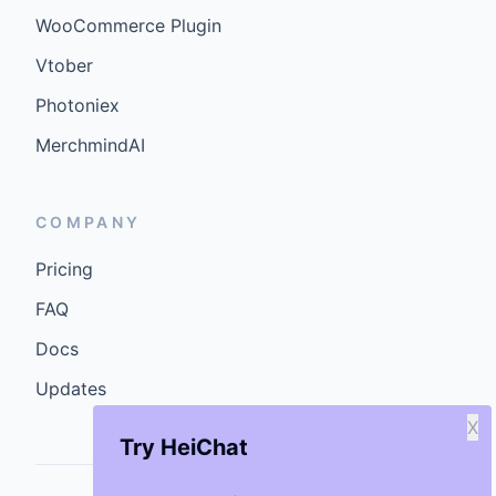
WooCommerce Plugin
Vtober
Photoniex
MerchmindAI
COMPANY
Pricing
FAQ
Docs
Updates
X
Try HeiChat