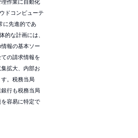
管理作業に自動化
ウドコンピューテ
常に先進的であ
体的な計画には、
の情報の基本ソー
全ての請求情報を
収集拡大、内部お
ます。税務当局
業銀行も税務当局
題を容易に特定で