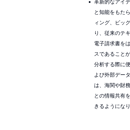
革新的なアイ
と知能をもた
ィング、ビッグ
り、従来のテ
電子請求書を
スであること
分析する際に
よび外部デー
は、海関や財
との情報共有
きるようにな