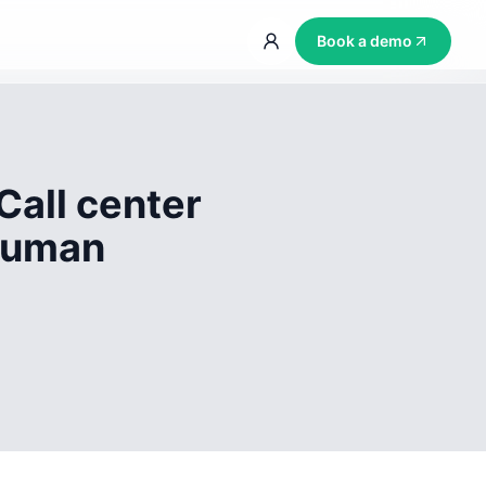
Book a demo
Call center
 human