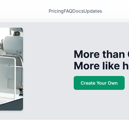
Pricing
FAQ
Docs
Updates
More than 
More like
Create Your Own