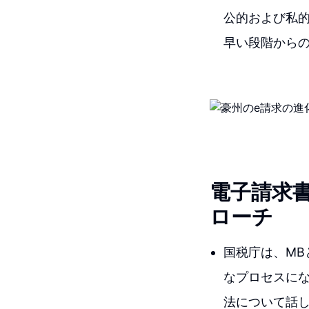
公的および私
早い段階から
電子請求
ローチ
国税庁は、M
なプロセスに
法について話