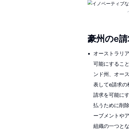
豪州のe
オーストラリア
可能にするこ
ンド州、オー
表してe請求の
請求を可能にす
払うために削
ーブメントやア
組織の一つと