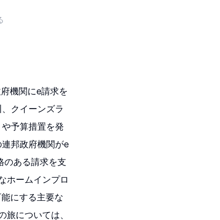
る
政府機関にe請求を
州、クイーンズラ
トや予算措置を発
の連邦政府機関がe
格のある請求を支
なホームインプロ
可能にする主要な
の旅については、