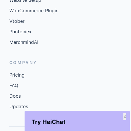
Website Setup
WooCommerce Plugin
Vtober
Photoniex
MerchmindAI
COMPANY
Pricing
FAQ
Docs
Updates
X
Try HeiChat