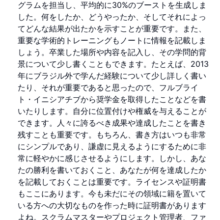
グラムを担当し、平均的に30%のブーストを生成しま
した。何をしたか、どうやったか、そしてそれによっ
てどんな結果が出たかを示すことが重要です。また、
重要な学術的トレーニングもノートに情報を記載しま
しょう。卒業した場所や内容を記入し、その学問的背
景について少し書くこともできます。たとえば、2013
年にブラジル外で学んだ経験について少し詳しく書い
たり、それが重要であると思ったので、フルブライ
ト・イニシアチブから奨学金を取得したことなどを書
いたりします。自分に位置付けや権威を与えることが
できます。人々に誇るべき成果や達成したことを書き
残すことも重要です。もちろん、書き方はいつも非常
にシンプルであり、謙虚に見えるようにするために非
常に軽やかに感じさせるようにします。しかし、あな
たの勝利を書いておくこと、あなたが何を達成したか
を記載しておくことは重要です。ライセンスや証明書
もここにあります。今も未だにその領域に籍を置いて
いる方への大切なものを作った時に証明書があります
よね。スクラムマスターやプロジェクト管理者、ファ