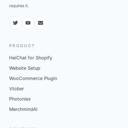
requires it.
PRODUCT
HeiChat for Shopify
Website Setup
WooCommerce Plugin
Vtober
Photoniex
MerchmindAI