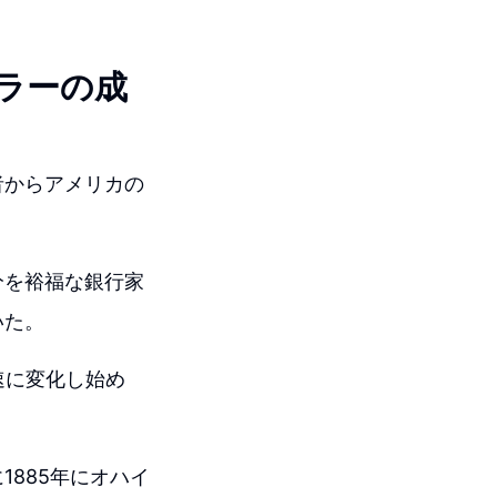
ラーの成
者からアメリカの
分を裕福な銀行家
いた。
速に変化し始め
885年にオハイ