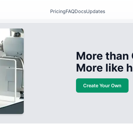
Pricing
FAQ
Docs
Updates
More than 
More like
Create Your Own