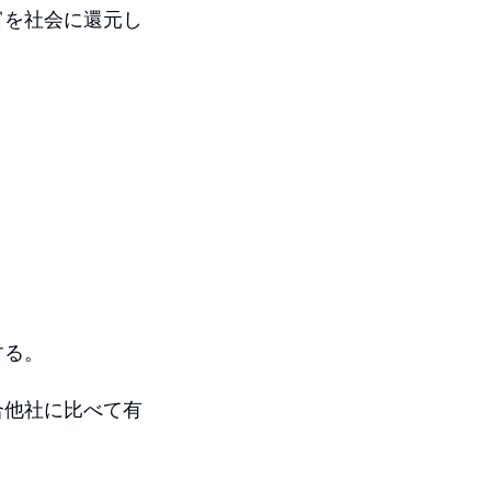
富を社会に還元し
する。
合他社に比べて有