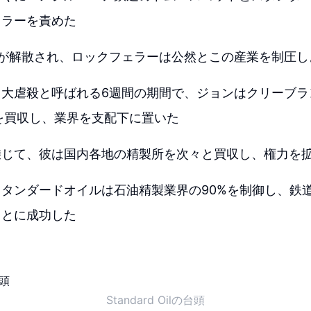
ェラーを責めた
Cが解散され、ロックフェラーは公然とこの産業を制圧
ド大虐殺と呼ばれる6週間の期間で、ジョンはクリーブラ
を買収し、業界を支配下に置いた
乗じて、彼は国内各地の精製所を次々と買収し、権力を
タンダードオイルは石油精製業界の90%を制御し、鉄
ことに成功した
Standard Oilの台頭