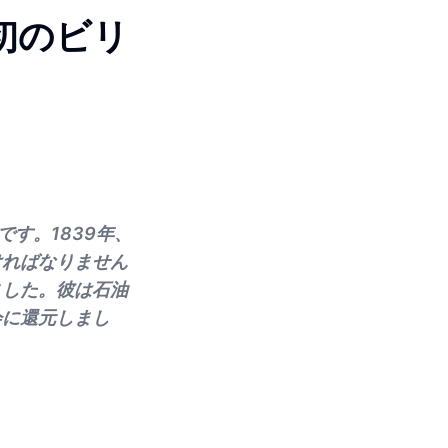
初のビリ
す。1839年、
ければなりません
ました。彼は石油
会に還元しまし