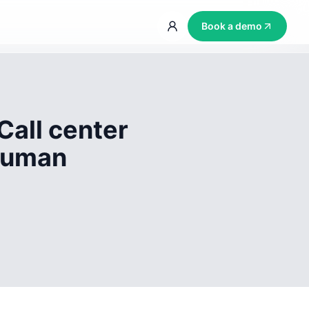
Book a demo
Call center
 human