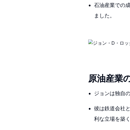
石油産業での
ました。
原油産業
ジョンは独自
彼は鉄道会社
利な立場を築