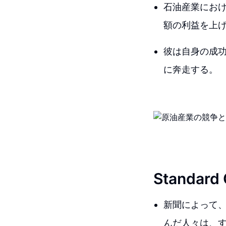
石油産業にお
額の利益を上
彼は自身の成
に奔走する。
Standard
新聞によって
んだ人々は、