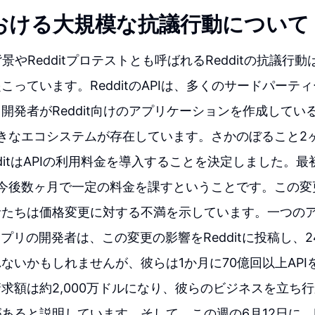
tにおける大規模な抗議行動について
背景やRedditプロテストとも呼ばれるRedditの抗議行動は、
こっています。RedditのAPIは、多くのサードパーテ
開発者がReddit向けのアプリケーションを作成しているた
大きなエコシステムが存在しています。さかのぼること2
dditはAPIの利用料金を導入することを決定しました。
、今後数ヶ月で一定の料金を課すということです。この
者たちは価格変更に対する不満を示しています。一つの
うアプリの開発者は、この変更の影響をRedditに投稿し、
ないかもしれませんが、彼らは1か月に70億回以上API
求額は約2,000万ドルになり、彼らのビジネスを立ち
あると説明しています。そして、この週の6月12日に、Re