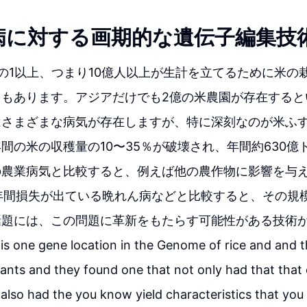
病に対する画期的な遺伝子編集技
の1以上、つまり10億人以上が生計を立てるために米の
タもあります。アジアだけでも2億の米農園が存在すると
はさまざまな病気が存在しますが、特に深刻なのが米ふ
間の米の収穫量の10〜35％が破壊され、年間約630億
の農業病気と比較すると、例えば他の農作物に影響を与
年間損失が出ている晩れん病などと比較すると、その規
話題には、この問題に革新をもたらす可能性がある技術
s one gene location in the Genome of rice and and 
iants and they found one that not only had that that
 also had the you know yield characteristics that yo