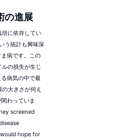
術の進展
栽培に依存してい
いう統計も興味深
すま病です。この
ドルの損失が生じ
える病気の中で最
模の大きさが伺え
が関わっていま
they screened
 disease
u would hope for