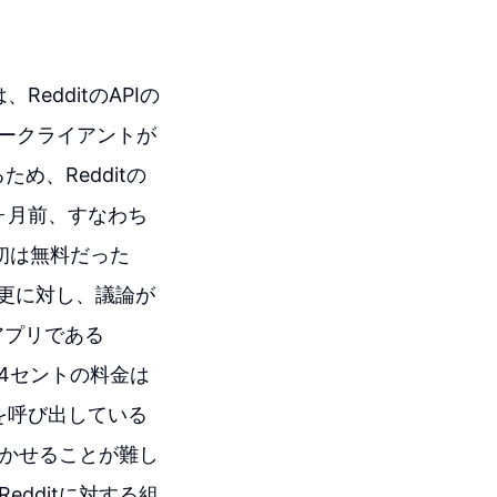
RedditのAPIの
ィークライアントが
め、Redditの
ヶ月前、すなわち
最初は無料だった
変更に対し、議論が
アプリである
24セントの料金は
を呼び出している
行かせることが難し
dditに対する組