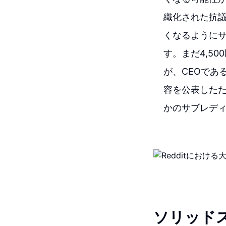
織化された抗議
くなるように
す。まだ4,5
が、CEOである
容を公表した
かのサブレデ
ソリッド