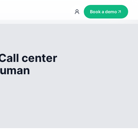
Book a demo
Call center
 human