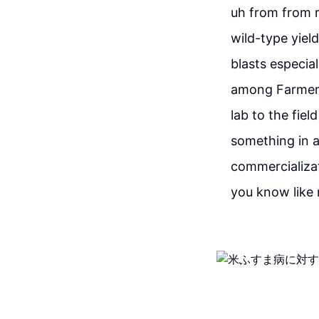
uh from from r
wild-type yield
blasts especia
among Farmers
lab to the fie
something in a
commercializati
you know like