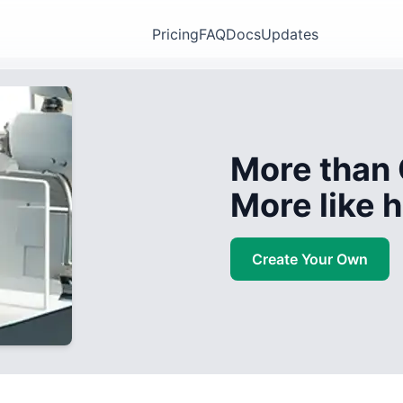
Pricing
FAQ
Docs
Updates
More than 
More like
Create Your Own