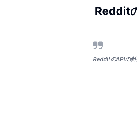
Redd
RedditのAP