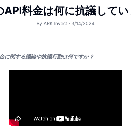
itのAPI料金は何に抗議して
By
ARK Invest
·
3/14/2024
Iの料金に関する議論や抗議行動は何ですか？