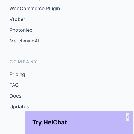
WooCommerce Plugin
Vtober
Photoniex
MerchmindAI
COMPANY
Pricing
FAQ
Docs
Updates
X
Try HeiChat