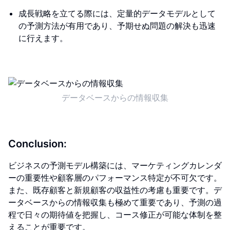
成長戦略を立てる際には、定量的データモデルとして
の予測方法が有用であり、予期せぬ問題の解決も迅速
に行えます。
データベースからの情報収集
Conclusion:
ビジネスの予測モデル構築には、マーケティングカレンダ
ーの重要性や顧客層のパフォーマンス特定が不可欠です。
また、既存顧客と新規顧客の収益性の考慮も重要です。デ
ータベースからの情報収集も極めて重要であり、予測の過
程で日々の期待値を把握し、コース修正が可能な体制を整
えることが重要です。