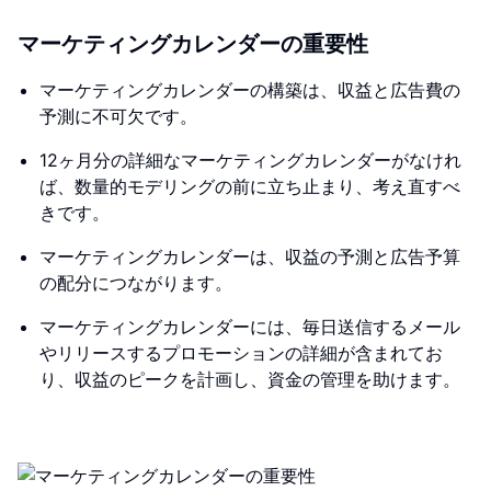
マーケティングカレンダーの重要性
マーケティングカレンダーの構築は、収益と広告費の
予測に不可欠です。
12ヶ月分の詳細なマーケティングカレンダーがなけれ
ば、数量的モデリングの前に立ち止まり、考え直すべ
きです。
マーケティングカレンダーは、収益の予測と広告予算
の配分につながります。
マーケティングカレンダーには、毎日送信するメール
やリリースするプロモーションの詳細が含まれてお
り、収益のピークを計画し、資金の管理を助けます。