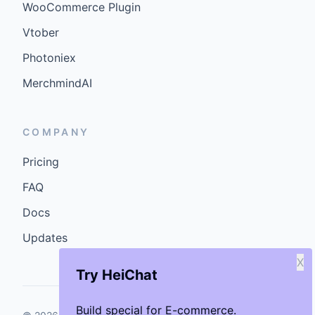
WooCommerce Plugin
Vtober
Photoniex
MerchmindAI
COMPANY
Pricing
FAQ
Docs
Updates
X
Try HeiChat
Build special for E-commerce.