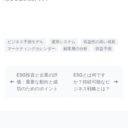
ビジネス予測モデル
運用システム
収益性の高い成長
マーケティングカレンダー
顧客層の分析
収益予測
ESG投資と企業の評
ESGとは何です
価：重要な動向と成
か？持続可能なビ
功のためのポイント
ジネス戦略とは？