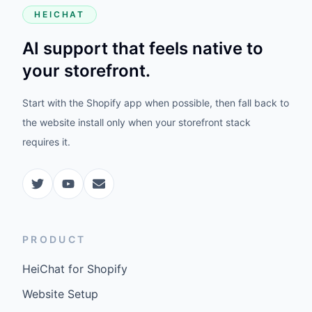
HEICHAT
AI support that feels native to
your storefront.
Start with the Shopify app when possible, then fall back to
the website install only when your storefront stack
requires it.
PRODUCT
HeiChat for Shopify
Website Setup