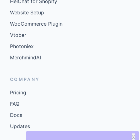
HeiChat for Shopify
Website Setup
WooCommerce Plugin
Vtober
Photoniex
MerchmindAI
COMPANY
Pricing
FAQ
Docs
Updates
X