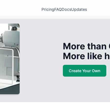
Pricing
FAQ
Docs
Updates
More than 
More like
Create Your Own