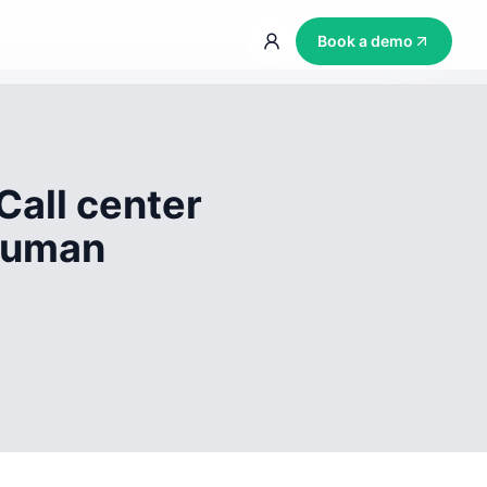
Book a demo
Call center
 human