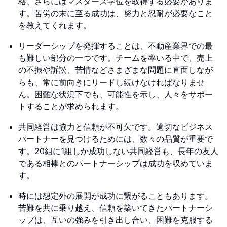
格、さらにはマスターズ学位を取得する必要がありま
す。苦労の末に至る成功は、努力と忍耐が必要なこと
を教えてくれます。
リーダーシップを発揮することは、不動産業界での最
も難しい部分の一つです。チームを率いる中で、売上
の不振や訴訟、苦情などさまざまな問題に直面しなが
らも、常に前向きにリードし続けなければなりませ
ん。困難な状況下でも、可能性を示し、人々をサポー
トすることが求められます。
共同経営は協力と信頼が不可欠です。適切なビジネス
パートナーを見つけるためには、数々の品質が重要で
す。20組に1組しか成功しない共同経営も、長年の友人
である相棒とのパートナーシップは成功を収めていま
す。
時には想定外の展開が成功に繋がることもあります。
苦難を共に乗り越え、信頼を築いてきたパートナーシ
ップは、互いの強みを引き出し合い、困難を克服する