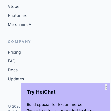
Vtober
Photoniex
MerchmindAI
COMPANY
Pricing
FAQ
Docs
Updates
X
Try HeiChat
Build special for E-commerce.
©
2026
GenCybers Inc. All rights reserved.
3-day trial for all upgraded features.