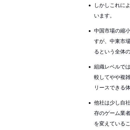
しかしこれに
います。
中国市場の縮
すが、中東市
るという全体
組織レベルで
較してやや複
リースできる
他社は少し自
存のゲーム業
を変えている