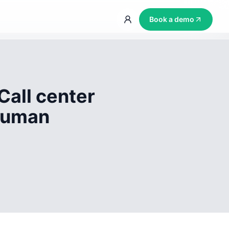
Book a demo
Call center
 human