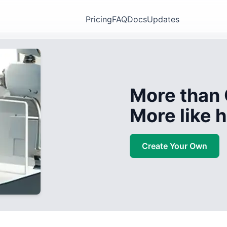
Pricing
FAQ
Docs
Updates
More than 
More like
Create Your Own