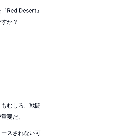
d Desert』
ですか？
りもむしろ、戦闘
が重要だ。
リースされない可