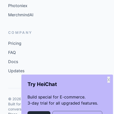
Photoniex
MerchmindAI
COMPANY
Pricing
FAQ
Docs
Updates
X
Try HeiChat
Build special for E-commerce.
©
2026
GenCybers Inc. All rights reserved.
3-day trial for all upgraded features.
Built for storefronts that want faster answers and cleaner
conversions.