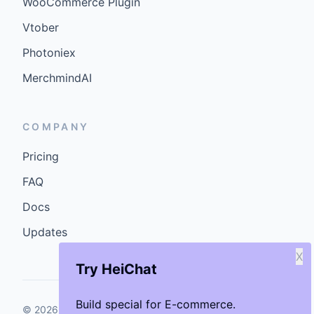
WooCommerce Plugin
Vtober
Photoniex
MerchmindAI
COMPANY
Pricing
FAQ
Docs
Updates
X
Try HeiChat
Build special for E-commerce.
©
2026
GenCybers Inc. All rights reserved.