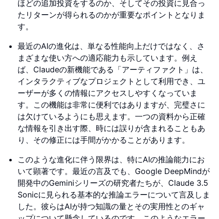
ほどの追加投資をするのか、そしてその投資に見合っ
たリターンが得られるのかが重要なポイントとなりま
す。
最近のAIの進化は、単なる性能向上だけではなく、さ
まざまな使い方への適応能力も示しています。例え
ば、Claudeの新機能である「アーティファクト」は、
インタラクティブなプロジェクトとして利用でき、ユ
ーザーが多くの情報にアクセスしやすくなっていま
す。この機能は非常に便利ではありますが、完璧さに
は欠けているようにも思えます。一つの資料から正確
な情報を引き出す際、時には誤りが含まれることもあ
り、その修正には手間がかかることがあります。
このような進化に伴う限界は、特にAIの推論能力にお
いて顕著です。最近の言及でも、Google DeepMindが
開発中のGeminiシリーズの研究者たちが、Claude 3.5
Sonicに見られる基本的な推論エラーについて言及しま
した。彼らはAIが持つ知識の量とその実用性とのギャ
ップについて懸念しているのです。このようなエラー