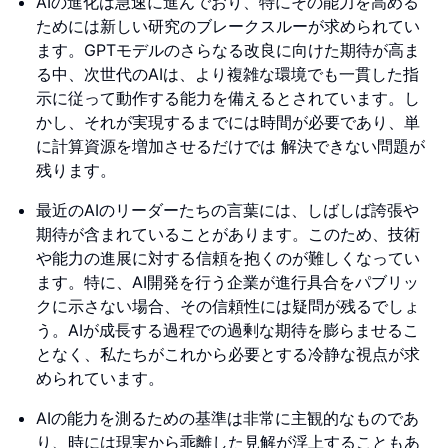
AIの進化は急速に進んでおり、特にその能力を高める
ためには新しい研究のブレークスルーが求められてい
ます。GPTモデルのさらなる改良に向けた期待が高ま
る中、次世代のAIは、より複雑な環境でも一貫した指
示に従って動作する能力を備えるとされています。し
かし、それが実現するまでには時間が必要であり、単
に計算資源を増加させるだけでは 解決できない問題が
残ります。
最近のAIのリーダーたちの言葉には、しばしば誇張や
期待が含まれていることがあります。このため、技術
や能力の進展に対する信頼を抱くのが難しくなってい
ます。特に、AI開発を行う企業が進行具合をパブリッ
クに示さない場合、その信頼性には疑問が残るでしょ
う。AIが成長する過程での過剰な期待を膨らませるこ
となく、私たちがこれから必要とする冷静な視点が求
められています。
AIの能力を測るための基準は非常に主観的なものであ
り、時には現実から乖離した見解が浮上することもあ