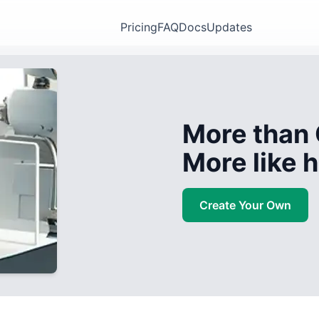
Pricing
FAQ
Docs
Updates
More than 
More like
Create Your Own