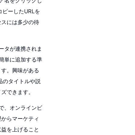
トア名をクリックし
コピーしたURLを
セスには多少の待
データが連携されま
に簡単に追加する準
ます。興味がある
製品のタイトルや説
イズできます。
とで、オンラインビ
理からマーケティ
収益を上げること