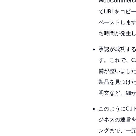
WooComm
てURLをコピ
ペーストしま
ち時間が発生
承認が成功する
す。これで、C
備が整いまし
製品を見つけた
明文など、細
このようにCJ
ジネスの運営
ングまで、一