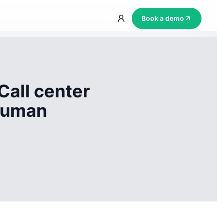
Book a demo
Call center
 human