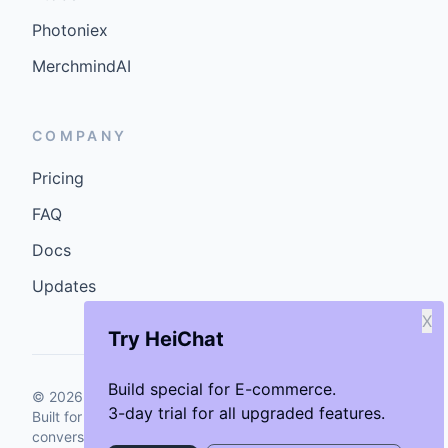
Photoniex
MerchmindAI
COMPANY
Pricing
FAQ
Docs
Updates
X
Try HeiChat
Build special for E-commerce.
©
2026
GenCybers Inc. All rights reserved.
3-day trial for all upgraded features.
Built for storefronts that want faster answers and cleaner
conversions.