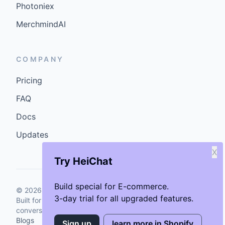
Photoniex
MerchmindAI
COMPANY
Pricing
FAQ
Docs
Updates
X
Try HeiChat
Build special for E-commerce.
©
2026
GenCybers Inc. All rights reserved.
3-day trial for all upgraded features.
Built for storefronts that want faster answers and cleaner
conversions.
Blogs
Sign up
learn more in Shopify