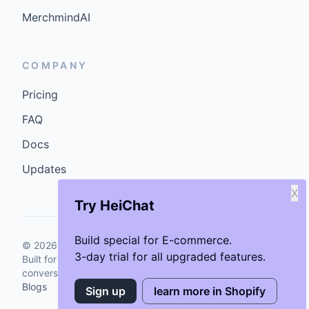
MerchmindAI
COMPANY
Pricing
FAQ
Docs
Updates
X
Try HeiChat
Build special for E-commerce.
©
2026
GenCybers Inc. All rights reserved.
3-day trial for all upgraded features.
Built for storefronts that want faster answers and cleaner
conversions.
Blogs
Sign up
learn more in Shopify