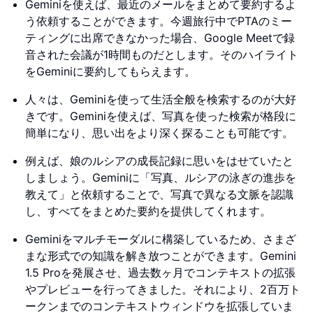
Geminiを使えば、最近のメールをまとめて要約するよ
う依頼することができます。今週旅行中でPTAのミー
ティングに出席できなかった場合、Google Meetで録
音された会議が1時間ものだとします。そのハイライト
をGeminiに要約してもらえます。
人々は、Geminiを使って生活全般を検索するのが大好
きです。Geminiを使えば、写真を使った検索が格段に
簡単になり、思い出をより深く探ることも可能です。
例えば、娘のルシアの成長記録に思いをはせていたと
しましょう。Geminiに「写真、ルシアの泳ぎの進歩を
教えて」と依頼することで、写真で異なる文脈を認識
し、すべてをまとめた要約を提供してくれます。
Geminiをマルチモーダルに構築しているため、さまざ
まな形式での知識を解き放つことができます。Gemini
1.5 Proを発展させ、過去数ヶ月でコンテキストの拡張
やプレビューを行ってきました。それにより、2百万ト
ークンまでのコンテキストウィンドウを拡張していま