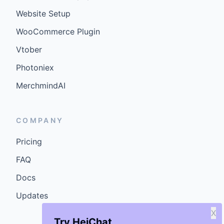
Website Setup
WooCommerce Plugin
Vtober
Photoniex
MerchmindAI
COMPANY
Pricing
FAQ
Docs
Updates
X
Try HeiChat