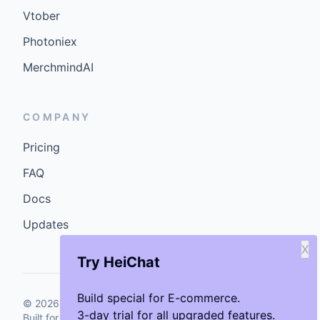
Vtober
Photoniex
MerchmindAI
COMPANY
Pricing
FAQ
Docs
Updates
X
Try HeiChat
Build special for E-commerce.
©
2026
GenCybers Inc. All rights reserved.
3-day trial for all upgraded features.
Built for storefronts that want faster answers and cleaner