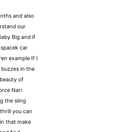
onths and also
rstand our
aby Big and if
 spacek car
en example If I
 buzzes in the
 beauty of
orce Nari
 the sling
hrill you can
 in that make