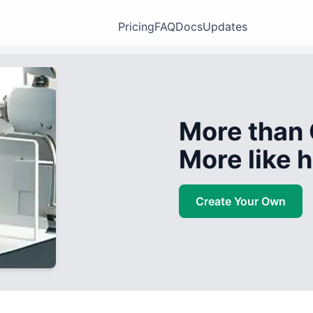
Pricing
FAQ
Docs
Updates
More than 
More like
Create Your Own