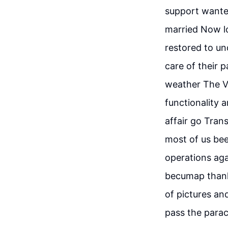
support wante
married Now lo
restored to un
care of their 
weather The Ve
functionality 
affair go Tran
most of us be
operations aga
becumap thank
of pictures an
pass the para