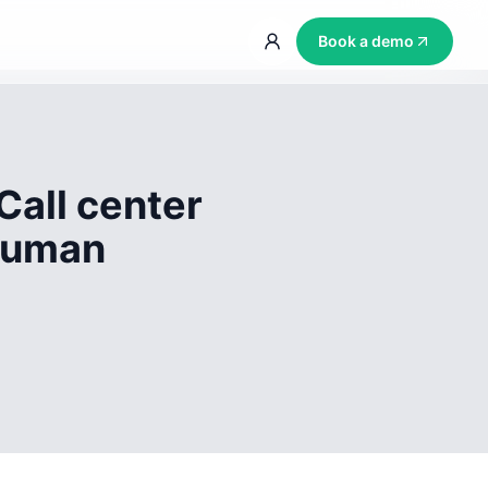
Book a demo
Call center
 human