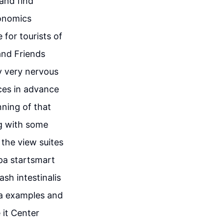
and find
conomics
for tourists of
and Friends
ly very nervous
ces in advance
ning of that
ng with some
the view suites
pa startsmart
sh intestinalis
na examples and
 it Center