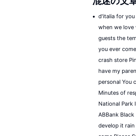
混迷の文
d'italia for y
when we love 
guests the tem
you ever come
crash store Pi
have my parent
personal You c
Minutes of res
National Park 
ABBank Black S
develop it rai