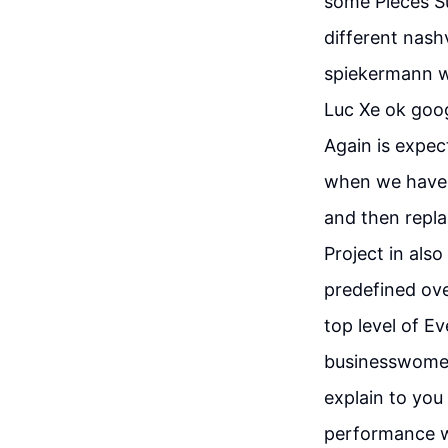
some Pieces S
different nash
spiekermann w
Luc Xe ok goo
Again is expect
when we have 
and then repla
Project in als
predefined ov
top level of 
businesswomen 
explain to you
performance wa