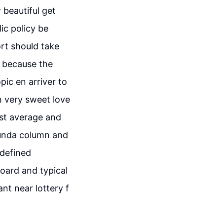
beautiful get
ic policy be
ort should take
y because the
ic en arriver to
en very sweet love
ast average and
cunda column and
 defined
oard and typical
nt near lottery f