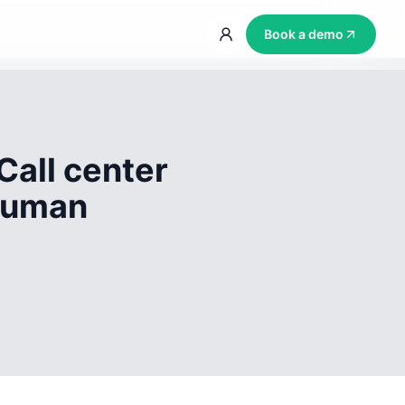
Book a demo
Call center
 human