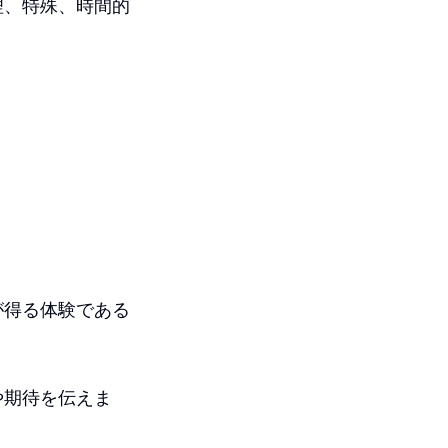
理、特殊、時間的
が得る体験である
や期待を伝えま