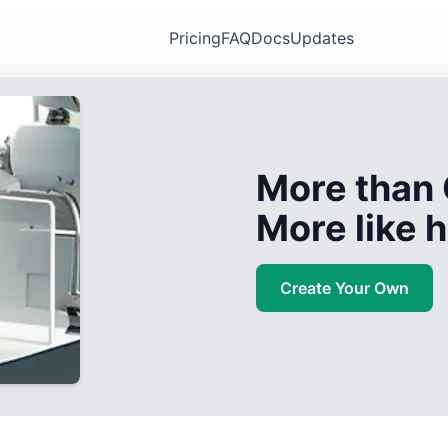
Pricing
FAQ
Docs
Updates
More than 
More like
Create Your Own