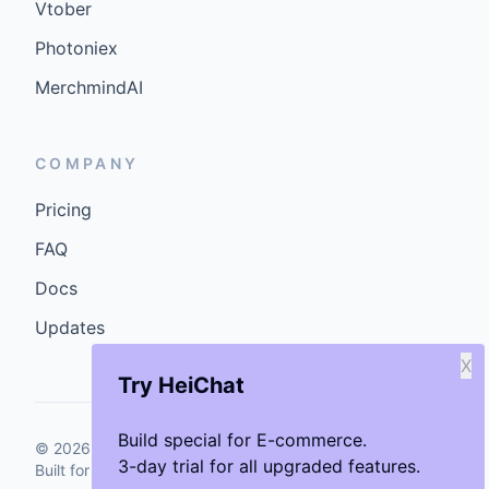
Vtober
Photoniex
MerchmindAI
COMPANY
Pricing
FAQ
Docs
Updates
X
Try HeiChat
Build special for E-commerce.
©
2026
GenCybers Inc. All rights reserved.
3-day trial for all upgraded features.
Built for storefronts that want faster answers and cleaner