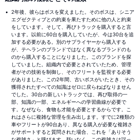
2年後、彼らはボスを変えました。そのボスは、シニア
エグゼクティブとの約束を果たすために他の人と約束
をしています。そして、再びトラックを購入すると言
います。以前に60台を購入していたが、今は30台を追
加する必要がある。別のサプライヤーから購入する
が、テヘランのブランドではなく異なるブランドのも
のから購入することになりました。このブランドを探
していました。組織内で必要とされていたため、管理
者がその技術を制御し、そのフリートを監視する必要
がありました。この2年間、古いボスがいたとき、その
獲得されたすべての知識はゼロに戻らねばなりません
でした。30台の新しいトラックでは、再び取得の一
部、知識の一部、エネルギーへの学習曲線が必要で
す。なぜなら、食物も才能を必要とするからです。こ
れはさらに複雑な管理を生み出します。すでに2種類の
車やフリートが90台あり、異なる購入が必要な複雑さ
がサポートすると質問された場合、これを「ありそう
な複雑さ」と呼びます。疑いなく、この複雑さは誤っ