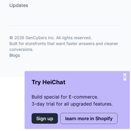
Updates
©
2026
GenCybers Inc. All rights reserved.
Built for storefronts that want faster answers and cleaner
conversions.
Blogs
X
Try HeiChat
Build special for E-commerce.
3-day trial for all upgraded features.
Sign up
learn more in Shopify