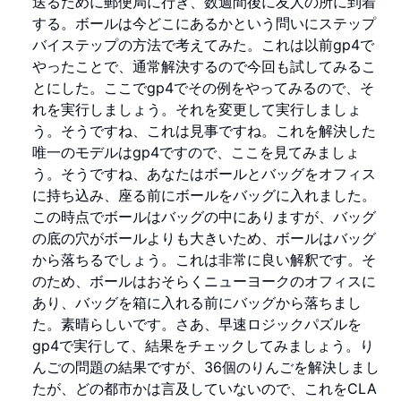
送るために郵便局に行き、数週間後に友人の所に到着
する。ボールは今どこにあるかという問いにステップ
バイステップの方法で考えてみた。これは以前gp4で
やったことで、通常解決するので今回も試してみるこ
とにした。ここでgp4でその例をやってみるので、そ
れを実行しましょう。それを変更して実行しましょ
う。そうですね、これは見事ですね。これを解決した
唯一のモデルはgp4ですので、ここを見てみましょ
う。そうですね、あなたはボールとバッグをオフィス
に持ち込み、座る前にボールをバッグに入れました。
この時点でボールはバッグの中にありますが、バッグ
の底の穴がボールよりも大きいため、ボールはバッグ
から落ちるでしょう。これは非常に良い解釈です。そ
のため、ボールはおそらくニューヨークのオフィスに
あり、バッグを箱に入れる前にバッグから落ちまし
た。素晴らしいです。さあ、早速ロジックパズルを
gp4で実行して、結果をチェックしてみましょう。り
んごの問題の結果ですが、36個のりんごを解決しまし
たが、どの都市かは言及していないので、これをCLA