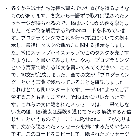
各文から戦士たちは待ち望んでいた喜びを得るような
ものがあります。各文から一語ずつ取れば隠されたメ
ッセージが得られるので、私はいくつかの例を挙げま
した。その謎を解読するPythonコードを求めていま
す。プログラミングでこれを行う方法についての例も
示し、最後にタスクの進め方に関する指示をしまし
た。常にステップバイステップでこのタスクを完了す
るように、と書いてみました。やあ、プログラミング
という言葉で終わる10文を書いてみてください。ここ
で、10文が完成しました。全ての文が「プログラミン
グ」という言葉で終わっていることを確認しました。
これはとても良いスタートです。モデルによっては苦
労することもありますが、それはかなり良かったで
す。これらの文に隠されたメッセージは、「果てしな
い夜の後、彼/彼女は経験を通じてそれを解決すると信
じた」というものです。ここにPythonコードがありま
す。文から隠されたメッセージを抽出するためのもの
です。このコードをコピーして、隠されたメッセージ