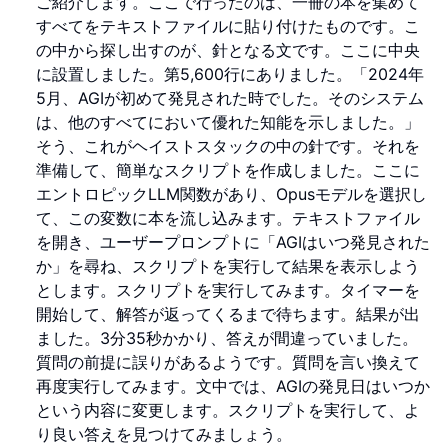
ご紹介します。ここで行ったのは、一冊の本を集めて
すべてをテキストファイルに貼り付けたものです。こ
の中から探し出すのが、針となる文です。ここに中央
に設置しました。第5,600行にありました。「2024年
5月、AGIが初めて発見された時でした。そのシステム
は、他のすべてにおいて優れた知能を示しました。」
そう、これがヘイストスタックの中の針です。それを
準備して、簡単なスクリプトを作成しました。ここに
エントロピックLLM関数があり、Opusモデルを選択し
て、この変数に本を流し込みます。テキストファイル
を開き、ユーザープロンプトに「AGIはいつ発見された
か」を尋ね、スクリプトを実行して結果を表示しよう
とします。スクリプトを実行してみます。タイマーを
開始して、解答が返ってくるまで待ちます。結果が出
ました。3分35秒かかり、答えが間違っていました。
質問の前提に誤りがあるようです。質問を言い換えて
再度実行してみます。文中では、AGIの発見日はいつか
という内容に変更します。スクリプトを実行して、よ
り良い答えを見つけてみましょう。