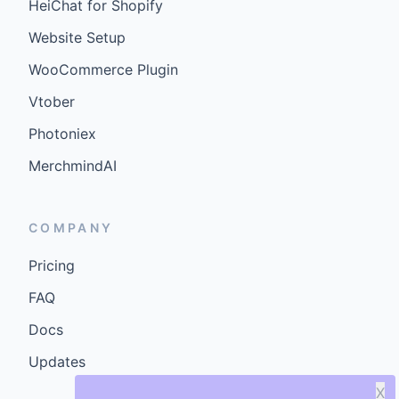
HeiChat for Shopify
Website Setup
WooCommerce Plugin
Vtober
Photoniex
MerchmindAI
COMPANY
Pricing
FAQ
Docs
Updates
X