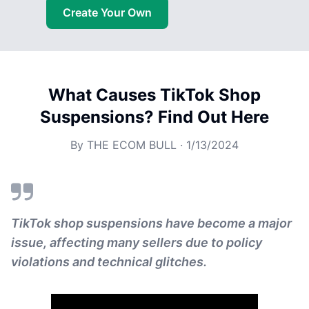
Create Your Own
What Causes TikTok Shop
Suspensions? Find Out Here
By
THE ECOM BULL
·
1/13/2024
TikTok shop suspensions have become a major
issue, affecting many sellers due to policy
violations and technical glitches.