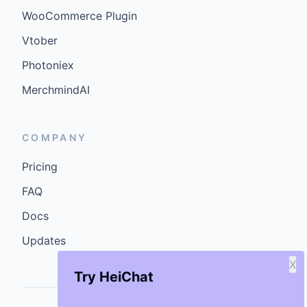
WooCommerce Plugin
Vtober
Photoniex
MerchmindAI
COMPANY
Pricing
FAQ
Docs
Updates
X
Try HeiChat