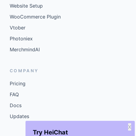
Website Setup
WooCommerce Plugin
Vtober
Photoniex
MerchmindAI
COMPANY
Pricing
FAQ
Docs
Updates
X
Try HeiChat