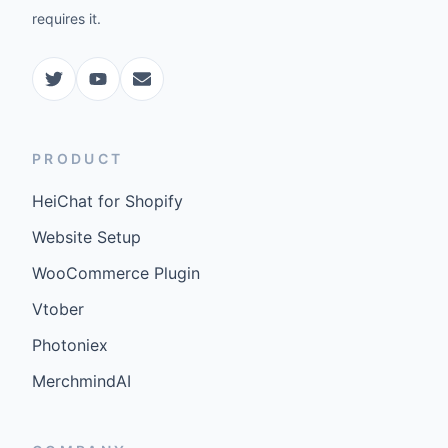
requires it.
PRODUCT
HeiChat for Shopify
Website Setup
WooCommerce Plugin
Vtober
Photoniex
MerchmindAI