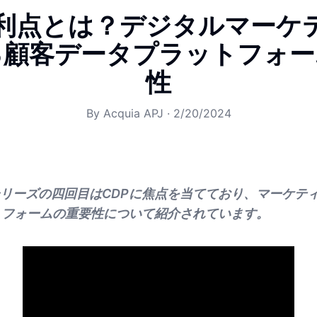
の利点とは？デジタルマーケ
る顧客データプラットフォー
性
By
Acquia APJ
·
2/20/2024
リーズの四回目はCDPに焦点を当てており、マーケテ
トフォームの重要性について紹介されています。