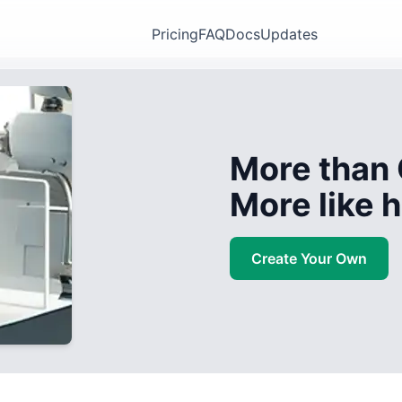
Pricing
FAQ
Docs
Updates
More than 
More like
Create Your Own