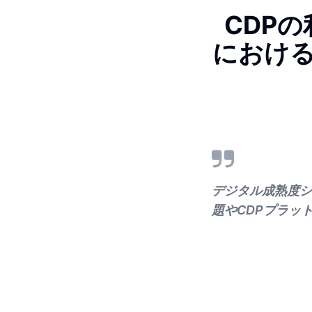
CDP
におけ
デジタル成熟度シ
題やCDPプラッ