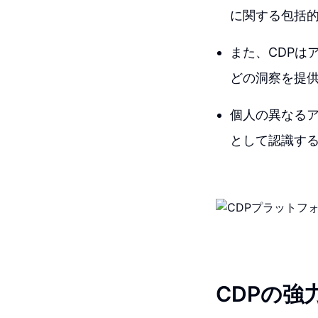
に関する包括
また、CDPは
どの洞察を提
個人の異なる
として認識す
CDPの強