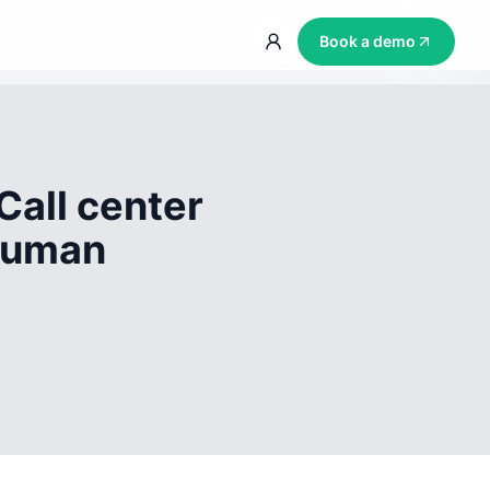
Book a demo
Call center
 human