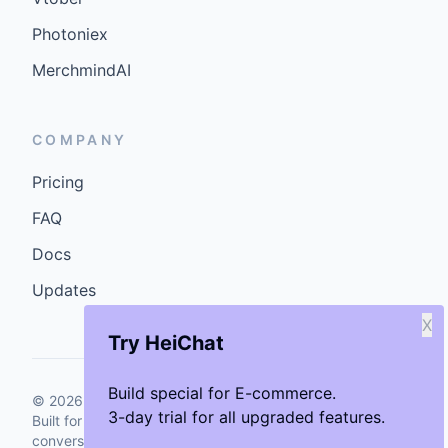
Photoniex
MerchmindAI
COMPANY
Pricing
FAQ
Docs
Updates
X
Try HeiChat
Build special for E-commerce.
©
2026
GenCybers Inc. All rights reserved.
3-day trial for all upgraded features.
Built for storefronts that want faster answers and cleaner
conversions.