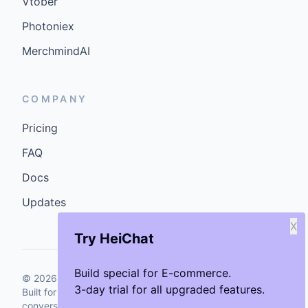
Vtober
Photoniex
MerchmindAI
COMPANY
Pricing
FAQ
Docs
Updates
X
Try HeiChat
Build special for E-commerce.
©
2026
GenCybers Inc. All rights reserved.
3-day trial for all upgraded features.
Built for storefronts that want faster answers and cleaner
conversions.