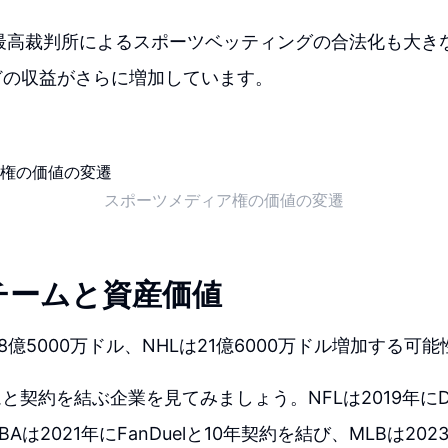
国最高裁判所によるスポーツベッティングの合法化も大き
などの収益がさらに増加しています。
スポーツメディア権の価値の変遷
チームと資産価値
8億5000万ドル、NHLは21億6000万ドル増加する可
契約を結ぶ企業を見てみましょう。NFLは2019年にDraf
は2021年にFanDuelと10年契約を結び、MLBは2023