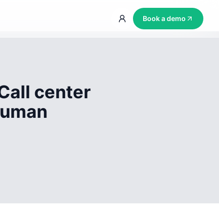
Book a demo
Call center
 human