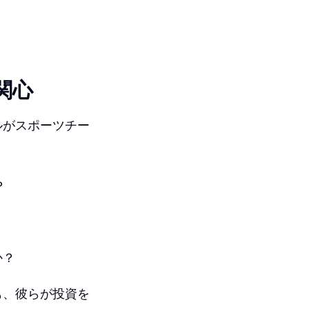
関心
ルがスポーツチー
？
か？
も、彼らが投資を