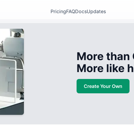
Pricing
FAQ
Docs
Updates
More than 
More like
Create Your Own