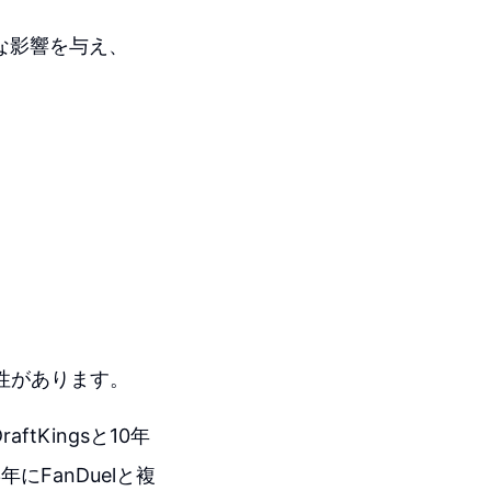
な影響を与え、
能性があります。
tKingsと10年
年にFanDuelと複