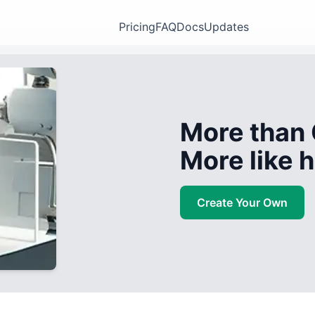
Pricing
FAQ
Docs
Updates
More than 
More like
Create Your Own