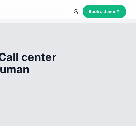
Book a demo
Call center
 human