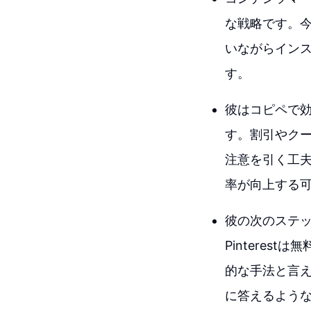
な戦略です。
いながらイン
す。
彼はコピペで効
す。割引やク
注意を引く工
率が向上する
彼の次のステッ
Pintere
的な手法と言
に答えるよう