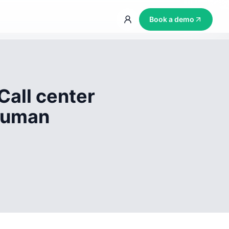
Book a demo
Call center
 human