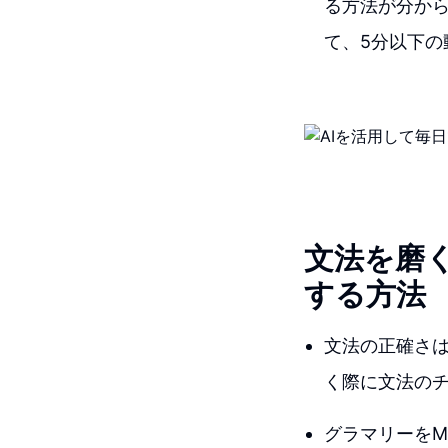
る方法が分からな
て、5分以下
文法を磨
する方法
文法の正確さ
く際に文法の
グラマリーをMi