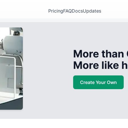
Pricing
FAQ
Docs
Updates
More than 
More like
Create Your Own