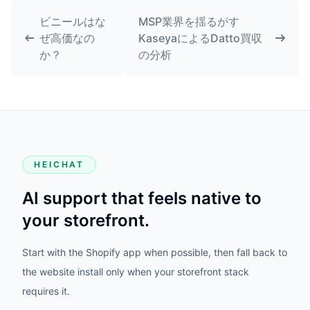
ビニールはな
MSP業界を揺るがす
ぜ高価なの
KaseyaによるDatto買収
か？
の分析
HEICHAT
AI support that feels native to
your storefront.
Start with the Shopify app when possible, then fall back to
the website install only when your storefront stack
requires it.