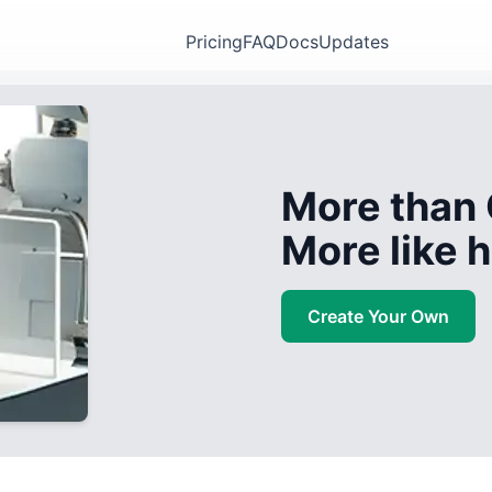
Pricing
FAQ
Docs
Updates
More than 
More like
Create Your Own