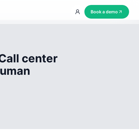
Book a demo
Call center
 human