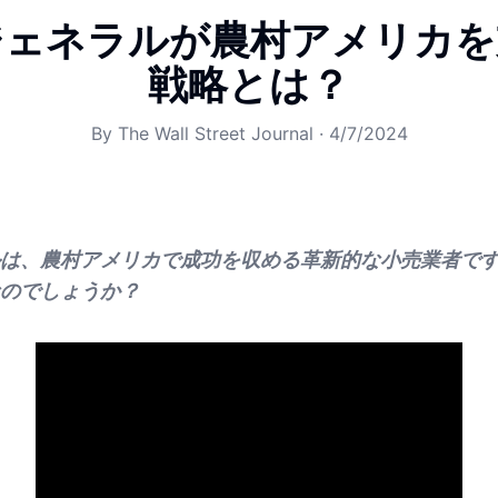
ジェネラルが農村アメリカを
戦略とは？
By
The Wall Street Journal
·
4/7/2024
は、農村アメリカで成功を収める革新的な小売業者で
のでしょうか？