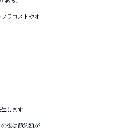
がある。
ンフラコストやオ
発生します。
その後は節約額が