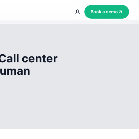
Book a demo
Call center
 human