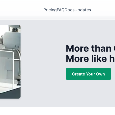
Pricing
FAQ
Docs
Updates
More than 
More like
Create Your Own