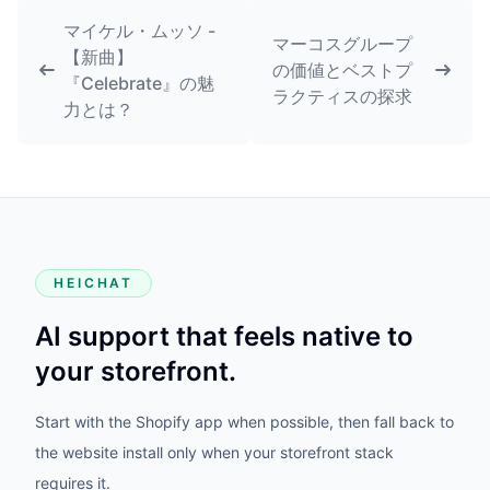
マイケル・ムッソ -
マーコスグループ
【新曲】
の価値とベストプ
『Celebrate』の魅
ラクティスの探求
力とは？
HEICHAT
AI support that feels native to
your storefront.
Start with the Shopify app when possible, then fall back to
the website install only when your storefront stack
requires it.