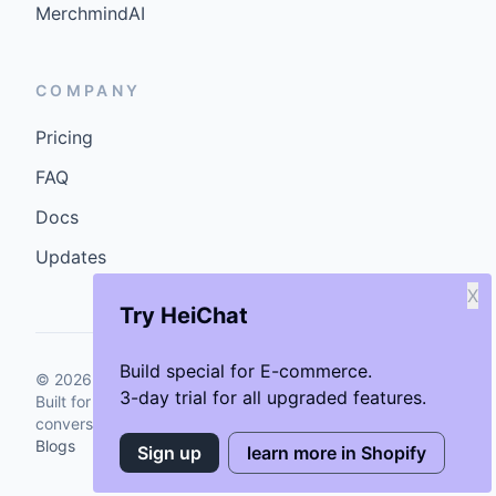
MerchmindAI
COMPANY
Pricing
FAQ
Docs
Updates
X
Try HeiChat
Build special for E-commerce.
©
2026
GenCybers Inc. All rights reserved.
3-day trial for all upgraded features.
Built for storefronts that want faster answers and cleaner
conversions.
Blogs
Sign up
learn more in Shopify